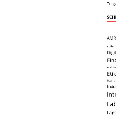
Trage
SCH
AMR
außen
Digi
Ein
elektr
Eti
Hand
Indu
Int
Lab
Lag