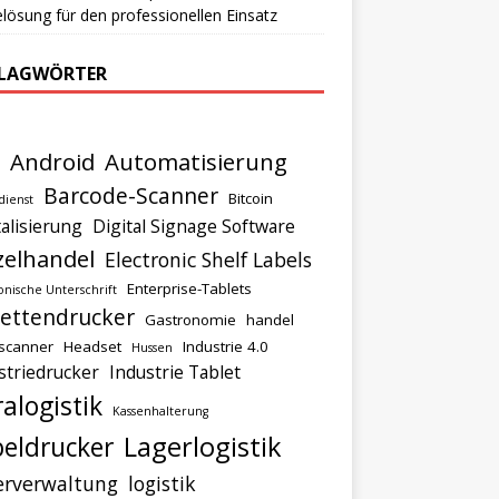
lösung für den professionellen Einsatz
LAGWÖRTER
Android
Automatisierung
Barcode-Scanner
Bitcoin
dienst
talisierung
Digital Signage Software
zelhandel
Electronic Shelf Labels
Enterprise-Tablets
onische Unterschrift
kettendrucker
Gastronomie
handel
scanner
Headset
Industrie 4.0
Hussen
striedrucker
Industrie Tablet
ralogistik
Kassenhalterung
Lagerlogistik
eldrucker
erverwaltung
logistik