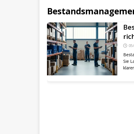
Bestandsmanageme
Be
ric
05
Besta
Sie L
klare