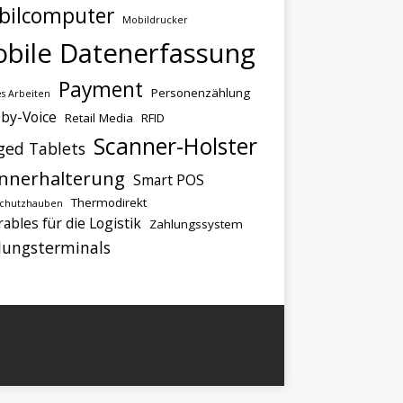
bilcomputer
Mobildrucker
bile Datenerfassung
Payment
Personenzählung
s Arbeiten
-by-Voice
Retail Media
RFID
Scanner-Holster
ged Tablets
nnerhalterung
Smart POS
Thermodirekt
schutzhauben
ables für die Logistik
Zahlungssystem
lungsterminals