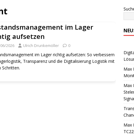
nt
Such
standsmanagement im Lager
NEU
htig aufsetzen
/06/2026
Ulrich Drunkemöller
0
Digit
ndsmanagement im Lager richtig aufsetzen: So verbessern
Lösu
agerlogistik, Transparenz und die Digitalisierung Logistik mit
n Schritten.
Max 
Monit
Max M
Stele
Sign
Trans
Chan
Max M
TC22