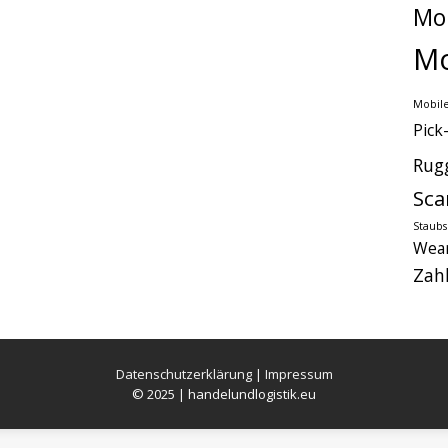
Mo
Mo
Mobile
Pick
Rug
Sca
Staub
Wear
Zah
Datenschutzerklärung
|
Impressum
© 2025 | handelundlogistik.eu