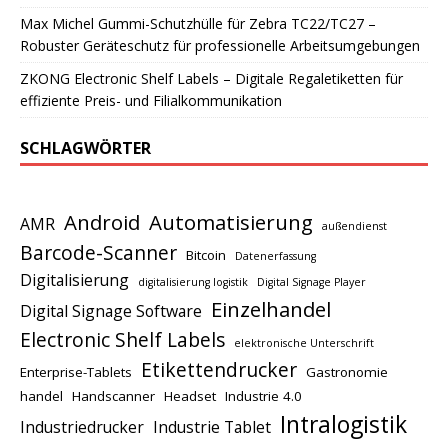
Max Michel Gummi-Schutzhülle für Zebra TC22/TC27 –
Robuster Geräteschutz für professionelle Arbeitsumgebungen
ZKONG Electronic Shelf Labels – Digitale Regaletiketten für
effiziente Preis- und Filialkommunikation
SCHLAGWÖRTER
Android
Automatisierung
AMR
außendienst
Barcode-Scanner
Bitcoin
Datenerfassung
Digitalisierung
digitalisierung logistik
Digital Signage Player
Einzelhandel
Digital Signage Software
Electronic Shelf Labels
elektronische Unterschrift
Etikettendrucker
Enterprise-Tablets
Gastronomie
handel
Handscanner
Headset
Industrie 4.0
Intralogistik
Industriedrucker
Industrie Tablet