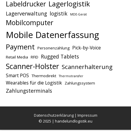
Lagerlogistik
Labeldrucker
Lagerverwaltung
logistik
MDE-Gerät
Mobilcomputer
Mobile Datenerfassung
Payment
Pick-by-Voice
Personenzählung
Rugged Tablets
Retail Media
RFID
Scanner-Holster
Scannerhalterung
Smart POS
Thermodirekt
Thermotransfer
Wearables für die Logistik
Zahlungssystem
Zahlungsterminals
Datenschutzerklärung
|
Impressum
© 2025 | handelundlogistik.eu