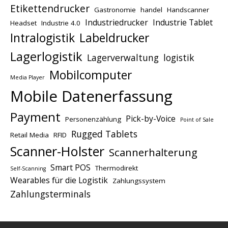
Etikettendrucker
Gastronomie
handel
Handscanner
Industriedrucker
Industrie Tablet
Headset
Industrie 4.0
Intralogistik
Labeldrucker
Lagerlogistik
Lagerverwaltung
logistik
Mobilcomputer
Media Player
Mobile Datenerfassung
Payment
Pick-by-Voice
Personenzählung
Point of Sale
Rugged Tablets
Retail Media
RFID
Scanner-Holster
Scannerhalterung
Smart POS
Thermodirekt
Self-Scanning
Wearables für die Logistik
Zahlungssystem
Zahlungsterminals