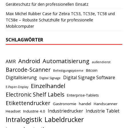
Geräteschutz für den professionellen Einsatz
Max Michel Rubber Case für Zebra TC53, TC53e, TC58 und
TC58e – Robuste Schutzhülle für professionelle
Mobilcomputer
SCHLAGWÖRTER
Android
Automatisierung
AMR
außendienst
Barcode-Scanner
Bitcoin
Befestigungssysteme
Digitalisierung
Digital Signage Software
Digital Signage
Einzelhandel
E-Paper-Display
Electronic Shelf Labels
Enterprise-Tablets
Etikettendrucker
Gastronomie
handel
Handscanner
Industriedrucker
Industrie Tablet
Headset
Industrie 4.0
Intralogistik
Labeldrucker