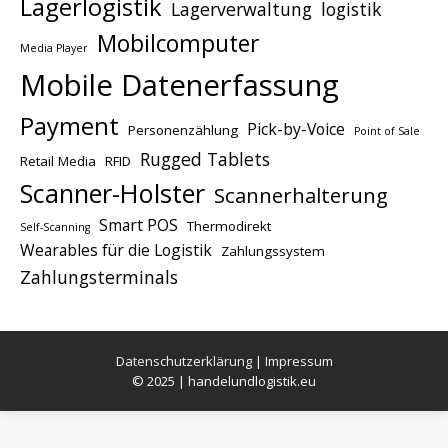
Lagerlogistik
Lagerverwaltung
logistik
Mobilcomputer
Media Player
Mobile Datenerfassung
Payment
Pick-by-Voice
Personenzählung
Point of Sale
Rugged Tablets
Retail Media
RFID
Scanner-Holster
Scannerhalterung
Smart POS
Thermodirekt
Self-Scanning
Wearables für die Logistik
Zahlungssystem
Zahlungsterminals
Datenschutzerklärung
|
Impressum
© 2025 | handelundlogistik.eu