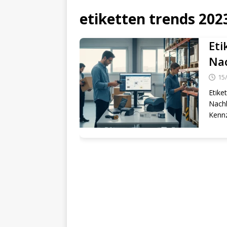
etiketten trends 202
Eti
Nac
15
Etike
Nachh
Kenn