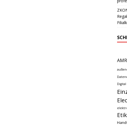
profe
ZKONG
Regal
Filia
SCH
AMR
außen
Datene
Digital
Ein
Ele
elektr
Eti
Hand