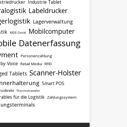
striedrucker
Industrie Tablet
ralogistik
Labeldrucker
erlogistik
Lagerverwaltung
Mobilcomputer
stik
MDE-Gerät
bile Datenerfassung
yment
Personenzählung
-by-Voice
Retail Media
RFID
Scanner-Holster
ged Tablets
nnerhalterung
Smart POS
odirekt
Thermotransfer
ables für die Logistik
Zahlungssystem
lungsterminals