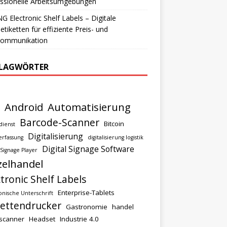
ssionelle Arbeitsumgebungen
 Electronic Shelf Labels – Digitale
etiketten für effiziente Preis- und
lkommunikation
LAGWÖRTER
Android
Automatisierung
Barcode-Scanner
Bitcoin
dienst
Digitalisierung
rfassung
digitalisierung logistik
Digital Signage Software
 Signage Player
zelhandel
ctronic Shelf Labels
Enterprise-Tablets
onische Unterschrift
kettendrucker
Gastronomie
handel
scanner
Headset
Industrie 4.0