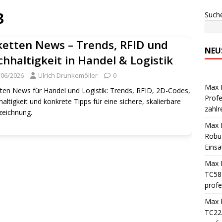
3
Such
ketten News – Trends, RFID und
NEU
hhaltigkeit in Handel & Logistik
/06/2026
Ulrich Drunkemöller
0
Max M
tten News für Handel und Logistik: Trends, RFID, 2D-Codes,
Profe
altigkeit und konkrete Tipps für eine sichere, skalierbare
zahlr
zeichnung.
Max M
Robus
Einsa
Max M
TC58 
profe
Max M
TC22/