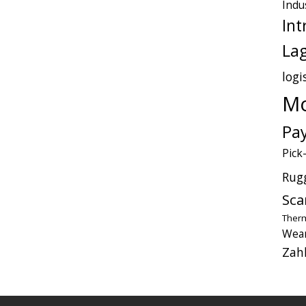
Indu
Int
Lag
logi
Mo
Pa
Pick
Rug
Sca
Therm
Wear
Zah