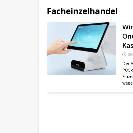
Facheinzelhandel
Win
On
Kas
03
Der A
POS-S
Einze
weite