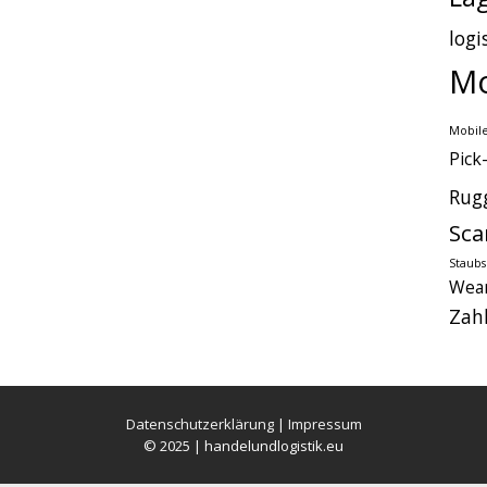
logi
Mo
Mobile
Pick
Rug
Sca
Staub
Wear
Zah
Datenschutzerklärung
|
Impressum
© 2025 | handelundlogistik.eu