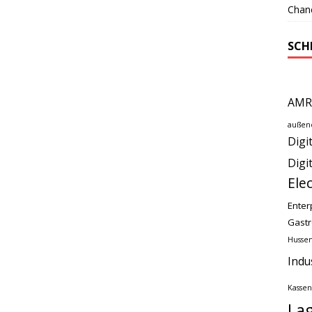
Chan
SCH
AMR
außen
Digi
Digi
Ele
Enter
Gast
Husse
Indu
Kassen
Lag