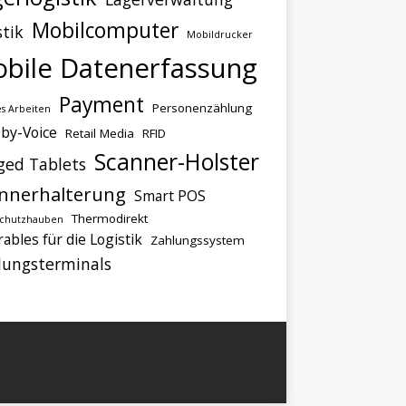
Mobilcomputer
stik
Mobildrucker
bile Datenerfassung
Payment
Personenzählung
s Arbeiten
-by-Voice
Retail Media
RFID
Scanner-Holster
ged Tablets
nnerhalterung
Smart POS
Thermodirekt
schutzhauben
ables für die Logistik
Zahlungssystem
lungsterminals