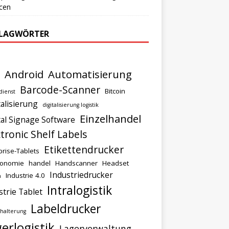
cen
LAGWÖRTER
Android
Automatisierung
Barcode-Scanner
Bitcoin
dienst
talisierung
digitalisierung logistik
Einzelhandel
tal Signage Software
ctronic Shelf Labels
Etikettendrucker
prise-Tablets
ronomie
handel
Handscanner
Headset
Industriedrucker
Industrie 4.0
n
Intralogistik
strie Tablet
Labeldrucker
halterung
erlogistik
Lagerverwaltung