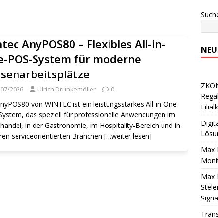
Such
tec AnyPOS80 – Flexibles All-in-
NEU
e-POS-System für moderne
senarbeitsplätze
ZKONG
/07/2026
Ulrich Drunkemöller
0
Regal
nyPOS80 von WINTEC ist ein leistungsstarkes All-in-One-
Filia
ystem, das speziell für professionelle Anwendungen im
Digit
lhandel, in der Gastronomie, im Hospitality-Bereich und in
Lösu
ren serviceorientierten Branchen
[…weiter lesen]
Max 
Monit
Max M
Stele
Sign
Trans