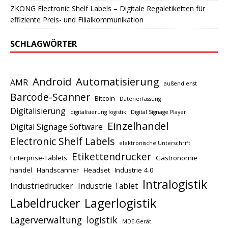
ZKONG Electronic Shelf Labels – Digitale Regaletiketten für
effiziente Preis- und Filialkommunikation
SCHLAGWÖRTER
Android
Automatisierung
AMR
außendienst
Barcode-Scanner
Bitcoin
Datenerfassung
Digitalisierung
digitalisierung logistik
Digital Signage Player
Einzelhandel
Digital Signage Software
Electronic Shelf Labels
elektronische Unterschrift
Etikettendrucker
Enterprise-Tablets
Gastronomie
handel
Handscanner
Headset
Industrie 4.0
Intralogistik
Industriedrucker
Industrie Tablet
Lagerlogistik
Labeldrucker
Lagerverwaltung
logistik
MDE-Gerät