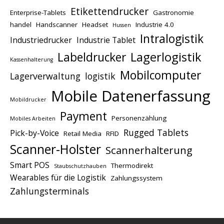
Etikettendrucker
Enterprise-Tablets
Gastronomie
handel
Handscanner
Headset
Industrie 4.0
Hussen
Intralogistik
Industriedrucker
Industrie Tablet
Lagerlogistik
Labeldrucker
Kassenhalterung
Mobilcomputer
Lagerverwaltung
logistik
Mobile Datenerfassung
Mobildrucker
Payment
Personenzählung
Mobiles Arbeiten
Rugged Tablets
Pick-by-Voice
Retail Media
RFID
Scanner-Holster
Scannerhalterung
Smart POS
Thermodirekt
Staubschutzhauben
Wearables für die Logistik
Zahlungssystem
Zahlungsterminals