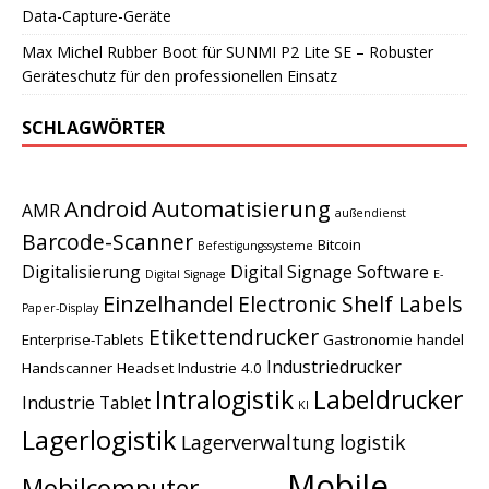
Data-Capture-Geräte
Max Michel Rubber Boot für SUNMI P2 Lite SE – Robuster
Geräteschutz für den professionellen Einsatz
SCHLAGWÖRTER
Android
Automatisierung
AMR
außendienst
Barcode-Scanner
Bitcoin
Befestigungssysteme
Digitalisierung
Digital Signage Software
Digital Signage
E-
Einzelhandel
Electronic Shelf Labels
Paper-Display
Etikettendrucker
Enterprise-Tablets
Gastronomie
handel
Industriedrucker
Handscanner
Headset
Industrie 4.0
Intralogistik
Labeldrucker
Industrie Tablet
KI
Lagerlogistik
Lagerverwaltung
logistik
Mobile
Mobilcomputer