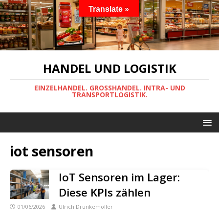
Translate »
HANDEL UND LOGISTIK
EINZELHANDEL. GROSSHANDEL. INTRA- UND
TRANSPORTLOGISTIK.
iot sensoren
IoT Sensoren im Lager:
Diese KPIs zählen
01/06/2026
Ulrich Drunkemöller