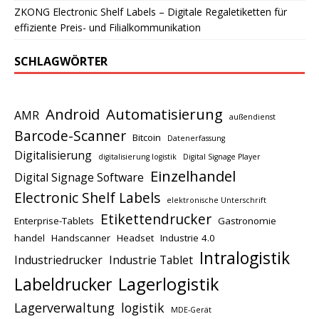
ZKONG Electronic Shelf Labels – Digitale Regaletiketten für
effiziente Preis- und Filialkommunikation
SCHLAGWÖRTER
Android
Automatisierung
AMR
außendienst
Barcode-Scanner
Bitcoin
Datenerfassung
Digitalisierung
digitalisierung logistik
Digital Signage Player
Einzelhandel
Digital Signage Software
Electronic Shelf Labels
elektronische Unterschrift
Etikettendrucker
Enterprise-Tablets
Gastronomie
handel
Handscanner
Headset
Industrie 4.0
Intralogistik
Industriedrucker
Industrie Tablet
Lagerlogistik
Labeldrucker
Lagerverwaltung
logistik
MDE-Gerät