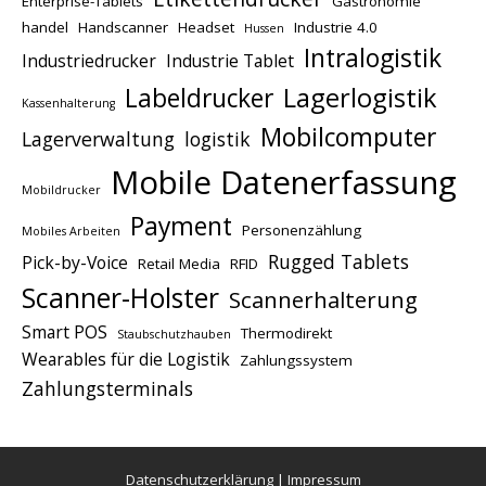
Enterprise-Tablets
Gastronomie
handel
Handscanner
Headset
Industrie 4.0
Hussen
Intralogistik
Industriedrucker
Industrie Tablet
Lagerlogistik
Labeldrucker
Kassenhalterung
Mobilcomputer
Lagerverwaltung
logistik
Mobile Datenerfassung
Mobildrucker
Payment
Personenzählung
Mobiles Arbeiten
Rugged Tablets
Pick-by-Voice
Retail Media
RFID
Scanner-Holster
Scannerhalterung
Smart POS
Thermodirekt
Staubschutzhauben
Wearables für die Logistik
Zahlungssystem
Zahlungsterminals
Datenschutzerklärung
|
Impressum