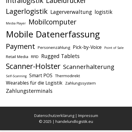
Intralogistik
Labeldrucker
Lagerlogistik
Lagerverwaltung
logistik
Mobilcomputer
Media Player
Mobile Datenerfassung
Payment
Pick-by-Voice
Personenzählung
Point of Sale
Rugged Tablets
Retail Media
RFID
Scanner-Holster
Scannerhalterung
Smart POS
Thermodirekt
Self-Scanning
Wearables für die Logistik
Zahlungssystem
Zahlungsterminals
Datenschutzerklärung
|
Impressum
© 2025 | handelundlogistik.eu