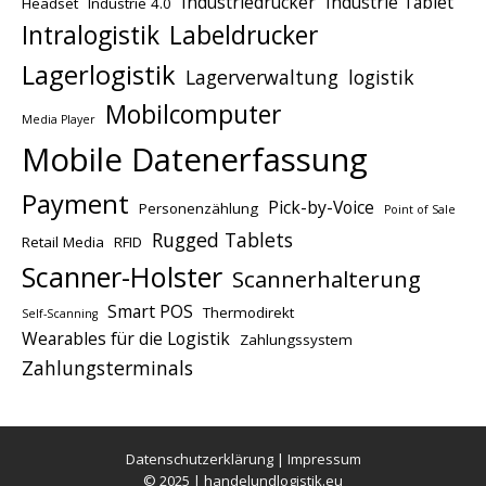
Industriedrucker
Industrie Tablet
Headset
Industrie 4.0
Intralogistik
Labeldrucker
Lagerlogistik
Lagerverwaltung
logistik
Mobilcomputer
Media Player
Mobile Datenerfassung
Payment
Pick-by-Voice
Personenzählung
Point of Sale
Rugged Tablets
Retail Media
RFID
Scanner-Holster
Scannerhalterung
Smart POS
Thermodirekt
Self-Scanning
Wearables für die Logistik
Zahlungssystem
Zahlungsterminals
Datenschutzerklärung
|
Impressum
© 2025 | handelundlogistik.eu