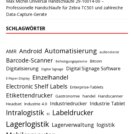
Max Michel Universal Handschlaufe 29-10014-00 –
Professionelle Handschlaufe für Zebra TC501 und zahlreiche
Data-Capture-Geräte
SCHLAGWÖRTER
Automatisierung
Android
AMR
außendienst
Barcode-Scanner
Bitcoin
Befestigungssysteme
Digitalisierung
Digital Signage Software
Digital Signage
Einzelhandel
E-Paper-Display
Electronic Shelf Labels
Enterprise-Tablets
Etikettendrucker
Gastronomie
handel
Handscanner
Industriedrucker
Industrie Tablet
Headset
Industrie 4.0
Intralogistik
Labeldrucker
KI
Lagerlogistik
Lagerverwaltung
logistik