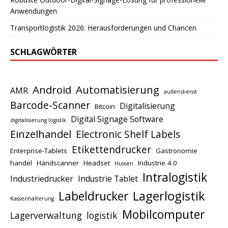
Anwendungen
Transportlogistik 2026: Herausforderungen und Chancen
SCHLAGWÖRTER
Android
Automatisierung
AMR
außendienst
Barcode-Scanner
Digitalisierung
Bitcoin
Digital Signage Software
digitalisierung logistik
Einzelhandel
Electronic Shelf Labels
Etikettendrucker
Enterprise-Tablets
Gastronomie
handel
Handscanner
Headset
Industrie 4.0
Hussen
Intralogistik
Industriedrucker
Industrie Tablet
Lagerlogistik
Labeldrucker
Kassenhalterung
Mobilcomputer
Lagerverwaltung
logistik