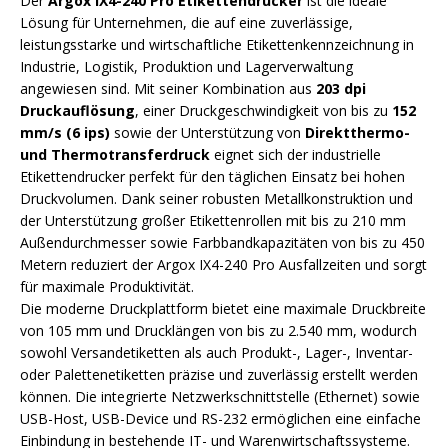
Der
Argox IX4-240 Pro Etikettendrucker
ist die ideale
Lösung für Unternehmen, die auf eine zuverlässige,
leistungsstarke und wirtschaftliche Etikettenkennzeichnung in
Industrie, Logistik, Produktion und Lagerverwaltung
angewiesen sind. Mit seiner Kombination aus
203 dpi
Druckauflösung
, einer Druckgeschwindigkeit von bis zu
152
mm/s (6 ips)
sowie der Unterstützung von
Direktthermo-
und Thermotransferdruck
eignet sich der industrielle
Etikettendrucker perfekt für den täglichen Einsatz bei hohen
Druckvolumen. Dank seiner robusten Metallkonstruktion und
der Unterstützung großer Etikettenrollen mit bis zu 210 mm
Außendurchmesser sowie Farbbandkapazitäten von bis zu 450
Metern reduziert der Argox IX4-240 Pro Ausfallzeiten und sorgt
für maximale Produktivität.
Die moderne Druckplattform bietet eine maximale Druckbreite
von 105 mm und Drucklängen von bis zu 2.540 mm, wodurch
sowohl Versandetiketten als auch Produkt-, Lager-, Inventar-
oder Palettenetiketten präzise und zuverlässig erstellt werden
können. Die integrierte Netzwerkschnittstelle (Ethernet) sowie
USB-Host, USB-Device und RS-232 ermöglichen eine einfache
Einbindung in bestehende IT- und Warenwirtschaftssysteme.