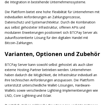
die Integration in bestehende Unternehmenssysteme.
Die Plattform bietet eine hohe Flexibilität für Unternehmen mit
individuellen Anforderungen an Zahlungsprozesse,
Datenschutz und Systemarchitektur. Durch die Kombination
aus selbst gehosteter Infrastruktur, offenen APIs und
modularen Erweiterungen positioniert sich BTCPay Server als
zukunftsorientierte Lösung für den digitalen Handel mit
Bitcoin-Zahlungen.
Varianten, Optionen und Zubehör
BTCPay Server kann sowohl selbst gehostet als auch über
externe Hosting-Partner betrieben werden. Unternehmen
haben dadurch die Möglichkeit, die Infrastruktur individuell an
ihre technischen Anforderungen anzupassen. Die Plattform
unterstützt unterschiedliche Wallet-Lösungen, Hardware-
Wallets sowie verschiedene Lightning-Implementierungen wie
LND, Core Lightning und Eclair.