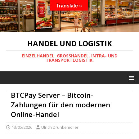
Translate »
HANDEL UND LOGISTIK
EINZELHANDEL. GROSSHANDEL. INTRA- UND
TRANSPORTLOGISTIK.
BTCPay Server – Bitcoin-
Zahlungen für den modernen
Online-Handel
13/05/2026
Ulrich Drunkemöller