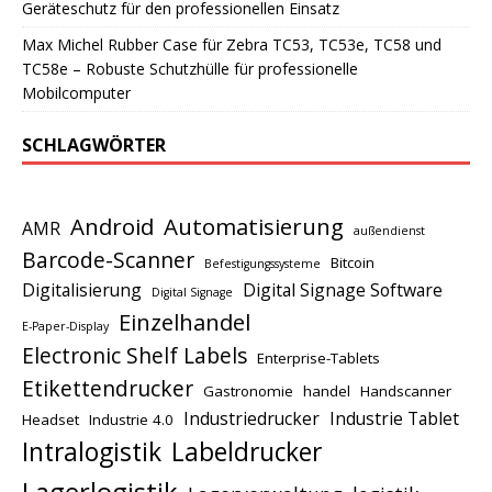
Geräteschutz für den professionellen Einsatz
Max Michel Rubber Case für Zebra TC53, TC53e, TC58 und
TC58e – Robuste Schutzhülle für professionelle
Mobilcomputer
SCHLAGWÖRTER
Android
Automatisierung
AMR
außendienst
Barcode-Scanner
Bitcoin
Befestigungssysteme
Digitalisierung
Digital Signage Software
Digital Signage
Einzelhandel
E-Paper-Display
Electronic Shelf Labels
Enterprise-Tablets
Etikettendrucker
Gastronomie
handel
Handscanner
Industriedrucker
Industrie Tablet
Headset
Industrie 4.0
Intralogistik
Labeldrucker