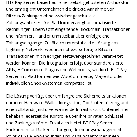
BTCPay Server basiert auf einer selbst gehosteten Architektur
und ermöglicht Unternehmen die direkte Annahme von
Bitcoin-Zahlungen ohne zwischengeschaltete
Zahlungsanbieter. Die Plattform erzeugt automatisierte
Rechnungen, überwacht eingehende Blockchain-Transaktionen
und informiert Händler unmittelbar über erfolgreiche
Zahlungseingänge. Zusätzlich unterstützt die Lösung das
Lightning Network, wodurch nahezu sofortige Bitcoin-
Transaktionen mit niedrigen Netzwerkgebühren verarbeitet
werden können. Die Integration erfolgt über standardisierte
APIs, E-Commerce-Plugins und Webhooks, wodurch BTCPay
Server mit Plattformen wie WooCommerce, Magento oder
individuellen Shop-Systemen kompatibel ist.
Die Lösung verfügt über umfangreiche Sicherheitsfunktionen,
darunter Hardware-Wallet-Integration, Tor-Unterstützung und
eine vollständig nicht-verwahrende Infrastruktur. Unternehmen
behalten jederzeit die Kontrolle über ihre privaten Schlüssel
und Zahlungsströme. Zusätzlich bietet BTCPay Server
Funktionen für Rückerstattungen, Rechnungsmanagement,
Point-of-Sale-Anwendungen und Zahlungsanforderungen.