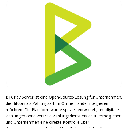
BTCPay Server ist eine Open-Source-Lösung für Unternehmen,
die Bitcoin als Zahlungsart im Online-Handel integrieren
möchten. Die Plattform wurde speziell entwickelt, um digitale
Zahlungen ohne zentrale Zahlungsdienstleister zu ermöglichen
und Unternehmen eine direkte Kontrolle über