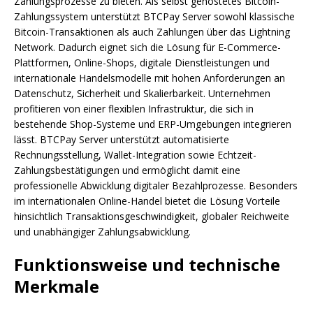
Zahlungsprozesse zu bieten. Als selbst gehostetes Bitcoin-
Zahlungssystem unterstützt BTCPay Server sowohl klassische
Bitcoin-Transaktionen als auch Zahlungen über das Lightning
Network. Dadurch eignet sich die Lösung für E-Commerce-
Plattformen, Online-Shops, digitale Dienstleistungen und
internationale Handelsmodelle mit hohen Anforderungen an
Datenschutz, Sicherheit und Skalierbarkeit. Unternehmen
profitieren von einer flexiblen Infrastruktur, die sich in
bestehende Shop-Systeme und ERP-Umgebungen integrieren
lässt. BTCPay Server unterstützt automatisierte
Rechnungsstellung, Wallet-Integration sowie Echtzeit-
Zahlungsbestätigungen und ermöglicht damit eine
professionelle Abwicklung digitaler Bezahlprozesse. Besonders
im internationalen Online-Handel bietet die Lösung Vorteile
hinsichtlich Transaktionsgeschwindigkeit, globaler Reichweite
und unabhängiger Zahlungsabwicklung.
Funktionsweise und technische
Merkmale