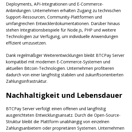
Deployments, API-Integrationen und E-Commerce-
Anbindungen. Unternehmen erhalten Zugang zu technischen
Support-Ressourcen, Community-Plattformen und
umfangreichen Entwicklerdokumentationen. Darüber hinaus
stehen Integrationsbeispiele für Node.js, PHP und weitere
Technologien zur Verfügung, um individuelle Anwendungen
effizient umzusetzen.
Dank regelmäßiger Weiterentwicklungen bleibt BTCPay Server
kompatibel mit modernen E-Commerce-Systemen und
aktuellen Bitcoin-Technologien. Unternehmen profitieren
dadurch von einer langfristig stabilen und zukunftsorientierten
Zahlungsinfrastruktur.
Nachhaltigkeit und Lebensdauer
BTCPay Server verfolgt einen offenen und langfristig
ausgerichteten Entwicklungsansatz. Durch die Open-Source-
Struktur bleibt die Plattform unabhängig von einzelnen
Zahlungsanbietern oder proprietären Systemen. Unternehmen