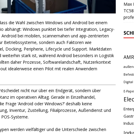
Max M
TC58 
profe
 dass die Wahl zwischen Windows und Android bei einem
io abhängt: Windows punktet bei tiefer Integration, Legacy-
SCH
ndroid bei mobilen, scannernahen und app-zentrierten
nur Betriebssysteme, sondern auch Faktoren wie
el, Docking, Peripherie, Lifecycle und Support. Marktdaten
 weiterhin stark ist, während Android besonders in Logistik
AMR
lten daher Prozesse, Softwarelandschaft, Nutzerkontext
außen
lout idealerweise einen Pilot mit realen Anwendern
Befest
Digital
tscheidet nicht nur über ein Endgerät, sondern über
E-Pape
ptanz im operativen Alltag. Gerade in Einzelhandel,
Ele
die Frage ‘Android oder Windows?’ deshalb keine
Enter
ng, Inventur, Zustellung, Filialprozesse, Außendienst und
Gast
r POS-Systeme.
Indus
pen werden vielfältiger und die Unterschiede zwischen
Indu