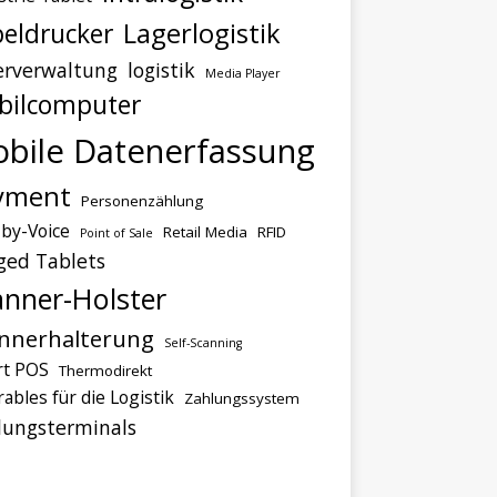
Lagerlogistik
eldrucker
erverwaltung
logistik
Media Player
bilcomputer
bile Datenerfassung
yment
Personenzählung
-by-Voice
Retail Media
RFID
Point of Sale
ged Tablets
anner-Holster
nnerhalterung
Self-Scanning
t POS
Thermodirekt
ables für die Logistik
Zahlungssystem
lungsterminals