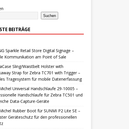
en
Suchen
STE BEITRÄGE
 Sparkle Retail Store Digital Signage –
ale Kommunikation am Point of Sale
aCase Sling/Waistbelt Holster with
away Strap for Zebra TC701 with Trigger –
bles Tragesystem für mobile Datenerfassung
ichel Universal Handschlaufe 29-10005 –
ssionelle Handschlaufe für Zebra TC501 und
eiche Data-Capture-Geräte
ichel Rubber Boot für SUNMI P2 Lite SE –
ter Geräteschutz für den professionellen
tz