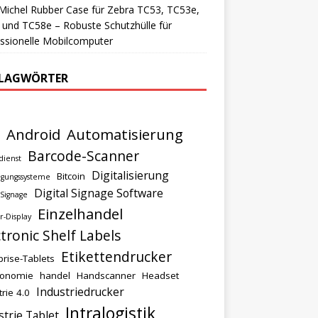
ichel Rubber Case für Zebra TC53, TC53e,
und TC58e – Robuste Schutzhülle für
ssionelle Mobilcomputer
LAGWÖRTER
Android
Automatisierung
Barcode-Scanner
dienst
Digitalisierung
Bitcoin
igungssysteme
Digital Signage Software
 Signage
Einzelhandel
r-Display
ctronic Shelf Labels
Etikettendrucker
prise-Tablets
ronomie
handel
Handscanner
Headset
Industriedrucker
trie 4.0
Intralogistik
strie Tablet