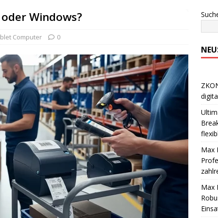
d oder Windows?
Such
blet Computer
0
NEU
ZKONG
digit
Ultim
Break
flexi
Max M
Profe
zahlr
Max M
Robus
Einsa