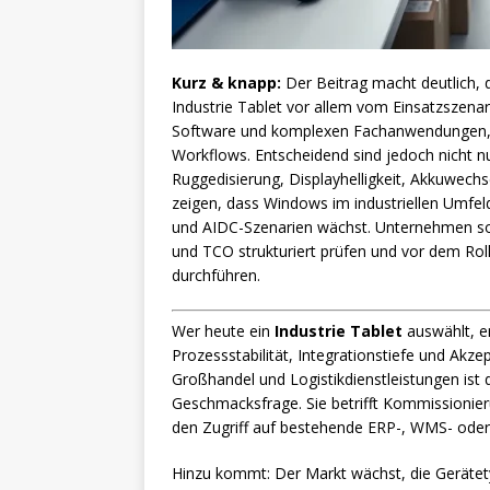
Kurz & knapp:
Der Beitrag macht deutlich,
Industrie Tablet vor allem vom Einsatzszenar
Software und komplexen Fachanwendungen, A
Workflows. Entscheidend sind jedoch nicht 
Ruggedisierung, Displayhelligkeit, Akkuwechs
zeigen, dass Windows im industriellen Umfeld
und AIDC-Szenarien wächst. Unternehmen sol
und TCO strukturiert prüfen und vor dem Rol
durchführen.
Wer heute ein
Industrie Tablet
auswählt, en
Prozessstabilität, Integrationstiefe und Akze
Großhandel und Logistikdienstleistungen ist 
Geschmacksfrage. Sie betrifft Kommissionieru
den Zugriff auf bestehende ERP-, WMS- ode
Hinzu kommt: Der Markt wächst, die Gerätety