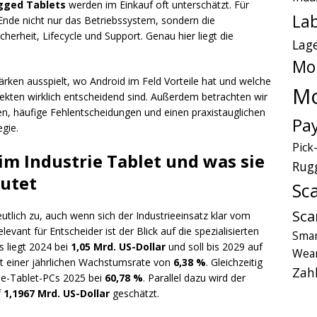
gged Tablets
werden im Einkauf oft unterschätzt. Für
Lab
Ende nicht nur das Betriebssystem, sondern die
rheit, Lifecycle und Support. Genau hier liegt die
Lag
Mo
rken ausspielt, wo Android im Feld Vorteile hat und welche
Mo
jekten wirklich entscheidend sind. Außerdem betrachten wir
en, häufige Fehlentscheidungen und einen praxistauglichen
Pa
egie.
Pick
m Industrie Tablet und was sie
Rug
eutet
Sc
Sca
tlich zu, auch wenn sich der Industrieeinsatz klar vom
ant für Entscheider ist der Blick auf die spezialisierten
Smar
s liegt 2024 bei
1,05 Mrd. US-Dollar
und soll bis 2029 auf
Wear
t einer jährlichen Wachstumsrate von
6,38 %
. Gleichzeitig
Zah
rie-Tablet-PCs 2025 bei
60,78 %
. Parallel dazu wird der
f
1,1967 Mrd. US-Dollar
geschätzt.