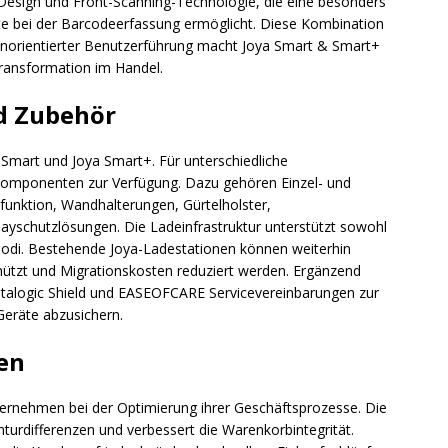
esign und Front-Scanning-Technologie, die eine besonders
ate bei der Barcodeerfassung ermöglicht. Diese Kombination
norientierter Benutzerführung macht Joya Smart & Smart+
 Transformation im Handel.
d Zubehör
 Smart und Joya Smart+. Für unterschiedliche
komponenten zur Verfügung. Dazu gehören Einzel- und
funktion, Wandhalterungen, Gürtelholster,
yschutzlösungen. Die Ladeinfrastruktur unterstützt sowohl
Modi. Bestehende Joya-Ladestationen können weiterhin
hützt und Migrationskosten reduziert werden. Ergänzend
talogic Shield und EASEOFCARE Servicevereinbarungen zur
Geräte abzusichern.
en
ernehmen bei der Optimierung ihrer Geschäftsprozesse. Die
nturdifferenzen und verbessert die Warenkorbintegrität.