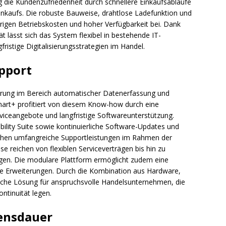
ng die Kundenzufriedenheit durch schnellere Einkaufsabläufe
nkaufs. Die robuste Bauweise, drahtlose Ladefunktion und
igen Betriebskosten und hoher Verfügbarkeit bei. Dank
 lässt sich das System flexibel in bestehende IT-
fristige Digitalisierungsstrategien im Handel.
upport
ahrung im Bereich automatischer Datenerfassung und
art+ profitiert von diesem Know-how durch eine
rviceangebote und langfristige Softwareunterstützung.
bility Suite sowie kontinuierliche Software-Updates und
ehen umfangreiche Supportleistungen im Rahmen der
reichen von flexiblen Serviceverträgen bis hin zu
ngen. Die modulare Plattform ermöglicht zudem eine
tige Erweiterungen. Durch die Kombination aus Hardware,
liche Lösung für anspruchsvolle Handelsunternehmen, die
ontinuität legen.
ensdauer