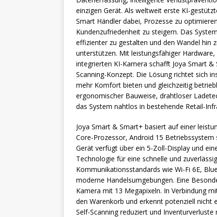
einzigen Gerät. Als weltweit erste KI-gestütz
Smart Händler dabei, Prozesse zu optimieren,
Kundenzufriedenheit zu steigern. Das Syste
effizienter zu gestalten und den Wandel hin zu
unterstützen. Mit leistungsfähiger Hardware
integrierten KI-Kamera schafft Joya Smart & 
Scanning-Konzept. Die Lösung richtet sich 
mehr Komfort bieten und gleichzeitig betrieb
ergonomischer Bauweise, drahtloser Ladetec
das System nahtlos in bestehende Retail-Infr
Joya Smart & Smart+ basiert auf einer leis
Core-Prozessor, Android 15 Betriebssystem 
Gerät verfügt über ein 5-Zoll-Display und ei
Technologie für eine schnelle und zuverlässi
Kommunikationsstandards wie Wi-Fi 6E, Bluet
moderne Handelsumgebungen. Eine Besonderhei
Kamera mit 13 Megapixeln. In Verbindung mit
den Warenkorb und erkennt potenziell nicht e
Self-Scanning reduziert und Inventurverluste