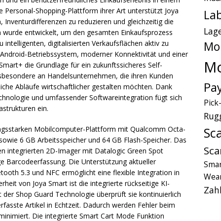
te Personal-Shopping-Plattform ihrer Art unterstützt Joya
Lab
 Inventurdifferenzen zu reduzieren und gleichzeitig die
Lag
m wurde entwickelt, um den gesamten Einkaufsprozess
 intelligenten, digitalisierten Verkaufsflächen aktiv zu
Mo
, Android-Betriebssystem, moderner Konnektivität und einer
Mo
Smart+ die Grundlage für ein zukunftssicheres Self-
insbesondere an Handelsunternehmen, die ihren Kunden
Pa
liche Abläufe wirtschaftlicher gestalten möchten. Dank
hnologie und umfassender Softwareintegration fügt sich
Pick
astrukturen ein.
Rug
Sc
tungsstarken Mobilcomputer-Plattform mit Qualcomm Octa-
sowie 6 GB Arbeitsspeicher und 64 GB Flash-Speicher. Das
Sca
nen integrierten 2D-Imager mit Datalogic Green Spot
ge Barcodeerfassung. Die Unterstützung aktueller
Smar
ooth 5.3 und NFC ermöglicht eine flexible Integration in
Wear
t von Joya Smart ist die integrierte rückseitige KI-
Zah
 der Shop Guard Technologie überprüft sie kontinuierlich
rfasste Artikel in Echtzeit. Dadurch werden Fehler beim
 minimiert. Die integrierte Smart Cart Mode Funktion