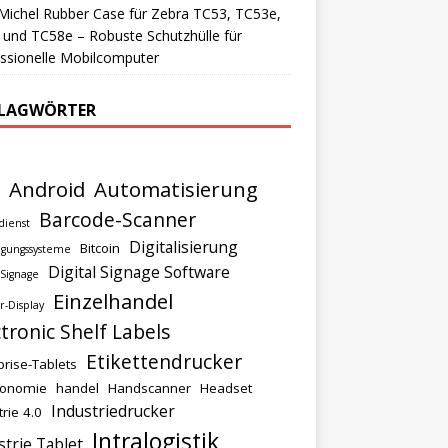
ichel Rubber Case für Zebra TC53, TC53e,
und TC58e – Robuste Schutzhülle für
ssionelle Mobilcomputer
LAGWÖRTER
Android
Automatisierung
Barcode-Scanner
dienst
Digitalisierung
Bitcoin
igungssysteme
Digital Signage Software
 Signage
Einzelhandel
r-Display
ctronic Shelf Labels
Etikettendrucker
prise-Tablets
ronomie
handel
Handscanner
Headset
Industriedrucker
trie 4.0
Intralogistik
strie Tablet