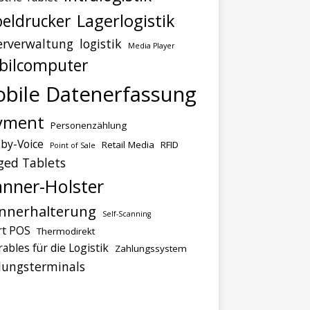
Lagerlogistik
eldrucker
erverwaltung
logistik
Media Player
bilcomputer
bile Datenerfassung
yment
Personenzählung
-by-Voice
Retail Media
RFID
Point of Sale
ged Tablets
anner-Holster
nnerhalterung
Self-Scanning
t POS
Thermodirekt
ables für die Logistik
Zahlungssystem
lungsterminals