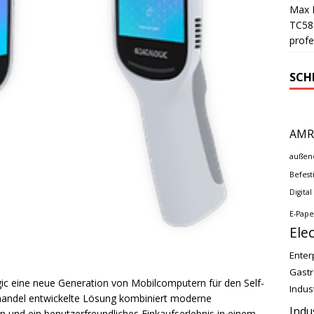
Max M
TC58 
profe
SCH
AMR
außen
Befest
Digital
E-Pape
Ele
Enter
Gast
ic eine neue Generation von Mobilcomputern für den Self-
Indus
elhandel entwickelte Lösung kombiniert moderne
Indu
on und ein benutzerfreundliches Einkaufserlebnis in einem