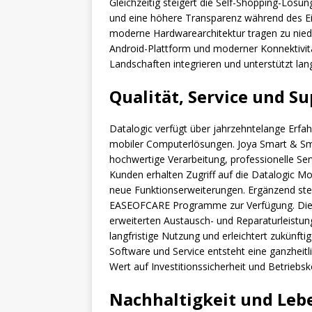
Gleichzeitig steigert die Self-Shopping-Lösu
und eine höhere Transparenz während des Ei
moderne Hardwarearchitektur tragen zu niedr
Android-Plattform und moderner Konnektivität
Landschaften integrieren und unterstützt lang
Qualität, Service und S
Datalogic verfügt über jahrzehntelange Erf
mobiler Computerlösungen. Joya Smart & Sm
hochwertige Verarbeitung, professionelle Se
Kunden erhalten Zugriff auf die Datalogic Mo
neue Funktionserweiterungen. Ergänzend st
EASEOFCARE Programme zur Verfügung. Diese 
erweiterten Austausch- und Reparaturleistu
langfristige Nutzung und erleichtert zukünf
Software und Service entsteht eine ganzheit
Wert auf Investitionssicherheit und Betriebsk
Nachhaltigkeit und Leb