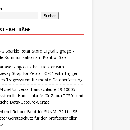
en
Suchen
STE BEITRÄGE
 Sparkle Retail Store Digital Signage –
ale Kommunikation am Point of Sale
aCase Sling/Waistbelt Holster with
away Strap for Zebra TC701 with Trigger –
bles Tragesystem für mobile Datenerfassung
ichel Universal Handschlaufe 29-10005 –
ssionelle Handschlaufe für Zebra TC501 und
eiche Data-Capture-Geräte
ichel Rubber Boot für SUNMI P2 Lite SE –
ter Geräteschutz für den professionellen
tz