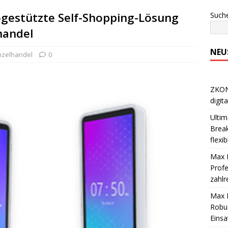
-gestützte Self-Shopping-Lösung
Such
handel
NEU
nzelhandel
0
ZKONG
digit
Ultim
Break
flexi
Max M
Profe
zahlr
Max M
Robus
Einsa