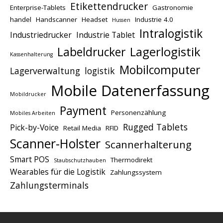
Etikettendrucker
Enterprise-Tablets
Gastronomie
handel
Handscanner
Headset
Industrie 4.0
Hussen
Intralogistik
Industriedrucker
Industrie Tablet
Lagerlogistik
Labeldrucker
Kassenhalterung
Mobilcomputer
Lagerverwaltung
logistik
Mobile Datenerfassung
Mobildrucker
Payment
Personenzählung
Mobiles Arbeiten
Rugged Tablets
Pick-by-Voice
Retail Media
RFID
Scanner-Holster
Scannerhalterung
Smart POS
Thermodirekt
Staubschutzhauben
Wearables für die Logistik
Zahlungssystem
Zahlungsterminals