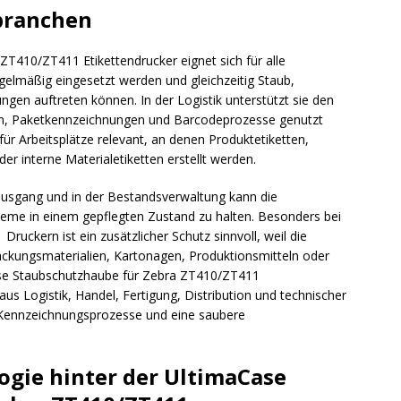
branchen
T410/ZT411 Etikettendrucker eignet sich für alle
egelmäßig eingesetzt werden und gleichzeitig Staub,
en auftreten können. In der Logistik unterstützt sie den
ten, Paketkennzeichnungen und Barcodeprozesse genutzt
 für Arbeitsplätze relevant, an denen Produktetiketten,
 interne Materialetiketten erstellt werden.
usgang und in der Bestandsverwaltung kann die
eme in einem gepflegten Zustand zu halten. Besonders bei
uckern ist ein zusätzlicher Schutz sinnvoll, weil die
ackungsmaterialien, Kartonagen, Produktionsmitteln oder
ase Staubschutzhaube für Zebra ZT410/ZT411
us Logistik, Handel, Fertigung, Distribution und technischer
e Kennzeichnungsprozesse und eine saubere
ogie hinter der UltimaCase