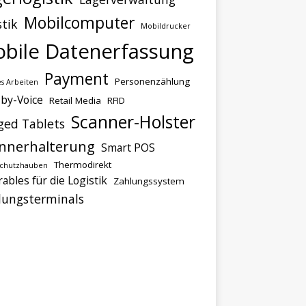
Mobilcomputer
stik
Mobildrucker
bile Datenerfassung
Payment
Personenzählung
s Arbeiten
-by-Voice
Retail Media
RFID
Scanner-Holster
ged Tablets
nnerhalterung
Smart POS
Thermodirekt
schutzhauben
ables für die Logistik
Zahlungssystem
lungsterminals