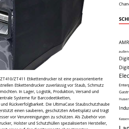
Chan
SCH
AMR
außen
Digi
Digi
Ele
T410/ZT411 Etikettendrucker ist eine praxisorientierte
triellen Etikettendrucker zuverlässig vor Staub, Schmutz
Enter
möchten. In Lager, Logistik, Produktion, Versand und
Gast
ntrale Systeme für Barcodeetiketten,
Husse
n und Rückverfolgbarkeit. Die UltimaCase Staubschutzhaube
Indu
rstützt einen sauberen, geschützten Arbeitsplatz und trägt
besser vor Verunreinigungen zu schützen. Als Zubehör von
Kassen
cker, Holster und Schutzhüllen spezialisierten Hersteller,
Lag