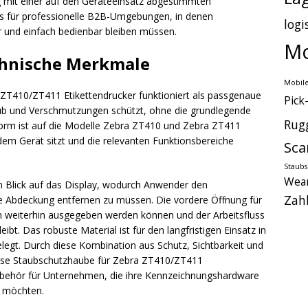
g mit einer auf den Geräteeinsatz abgestimmten
rs für professionelle B2B-Umgebungen, in denen
logi
r und einfach bedienbar bleiben müssen.
Mo
chnische Merkmale
Mobile
ZT410/ZT411 Etikettendrucker funktioniert als passgenaue
Pick
aub und Verschmutzungen schützt, ohne die grundlegende
Rug
Form ist auf die Modelle Zebra ZT410 und Zebra ZT411
em Gerät sitzt und die relevanten Funktionsbereiche
Sca
Staub
Wear
en Blick auf das Display, wodurch Anwender den
Zah
ie Abdeckung entfernen zu müssen. Die vordere Öffnung für
en weiterhin ausgegeben werden können und der Arbeitsfluss
ibt. Das robuste Material ist für den langfristigen Einsatz in
egt. Durch diese Kombination aus Schutz, Sichtbarkeit und
aCase Staubschutzhaube für Zebra ZT410/ZT411
behör für Unternehmen, die ihre Kennzeichnungshardware
n möchten.