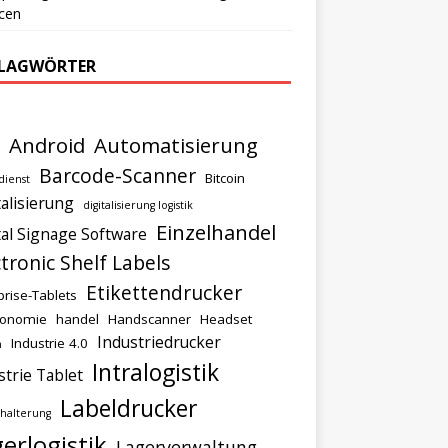
cen
LAGWÖRTER
Android
Automatisierung
Barcode-Scanner
Bitcoin
dienst
talisierung
digitalisierung logistik
Einzelhandel
tal Signage Software
ctronic Shelf Labels
Etikettendrucker
prise-Tablets
ronomie
handel
Handscanner
Headset
Industriedrucker
Industrie 4.0
n
Intralogistik
strie Tablet
Labeldrucker
halterung
erlogistik
Lagerverwaltung