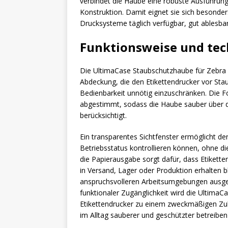
verbindet die Haube eine robuste Ausführun
Konstruktion. Damit eignet sie sich besonde
Drucksysteme täglich verfügbar, gut ablesba
Funktionsweise und te
Die UltimaCase Staubschutzhaube für Zebra 
Abdeckung, die den Etikettendrucker vor St
Bedienbarkeit unnötig einzuschränken. Die 
abgestimmt, sodass die Haube sauber über d
berücksichtigt.
Ein transparentes Sichtfenster ermöglicht d
Betriebsstatus kontrollieren können, ohne d
die Papierausgabe sorgt dafür, dass Etikett
in Versand, Lager oder Produktion erhalten ble
anspruchsvolleren Arbeitsumgebungen ausgel
funktionaler Zugänglichkeit wird die Ultim
Etikettendrucker zu einem zweckmäßigen Zu
im Alltag sauberer und geschützter betreibe