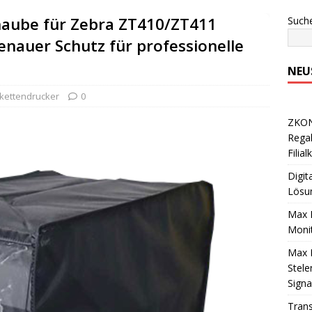
aube für Zebra ZT410/ZT411
Such
enauer Schutz für professionelle
NEU
ikettendrucker
0
ZKONG
Regal
Filia
Digit
Lösu
Max 
Monit
Max M
Stele
Sign
Trans