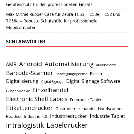
Geräteschutz für den professionellen Einsatz
Max Michel Rubber Case für Zebra TC53, TC53e, TC58 und
TC58e – Robuste Schutzhülle für professionelle
Mobilcomputer
SCHLAGWÖRTER
Android
Automatisierung
AMR
außendienst
Barcode-Scanner
Bitcoin
Befestigungssysteme
Digitalisierung
Digital Signage Software
Digital Signage
Einzelhandel
E-Paper-Display
Electronic Shelf Labels
Enterprise-Tablets
Etikettendrucker
Gastronomie
handel
Handscanner
Industriedrucker
Industrie Tablet
Headset
Industrie 4.0
Intralogistik
Labeldrucker