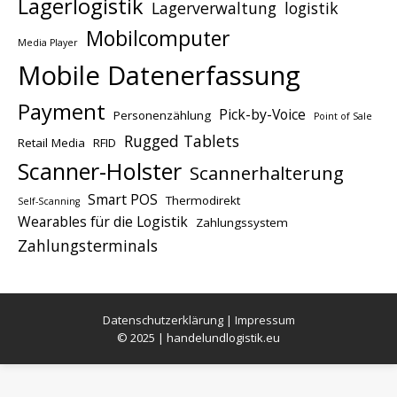
Lagerlogistik
Lagerverwaltung
logistik
Mobilcomputer
Media Player
Mobile Datenerfassung
Payment
Pick-by-Voice
Personenzählung
Point of Sale
Rugged Tablets
Retail Media
RFID
Scanner-Holster
Scannerhalterung
Smart POS
Thermodirekt
Self-Scanning
Wearables für die Logistik
Zahlungssystem
Zahlungsterminals
Datenschutzerklärung
|
Impressum
© 2025 | handelundlogistik.eu