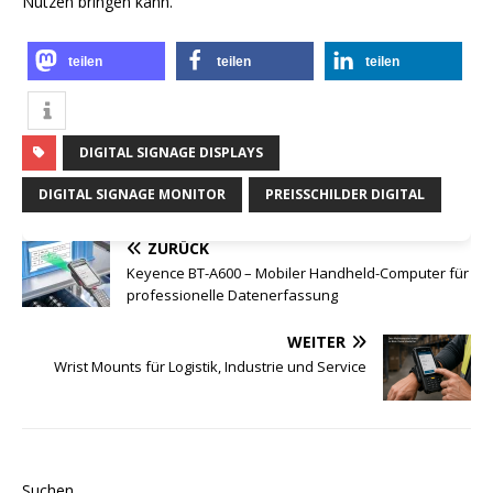
Nutzen bringen kann.
teilen
teilen
teilen
DIGITAL SIGNAGE DISPLAYS
DIGITAL SIGNAGE MONITOR
PREISSCHILDER DIGITAL
ZURÜCK
Keyence BT-A600 – Mobiler Handheld-Computer für
professionelle Datenerfassung
WEITER
Wrist Mounts für Logistik, Industrie und Service
Suchen