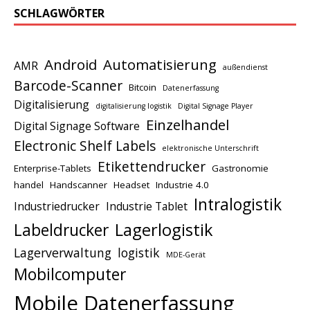
SCHLAGWÖRTER
Android
Automatisierung
AMR
außendienst
Barcode-Scanner
Bitcoin
Datenerfassung
Digitalisierung
digitalisierung logistik
Digital Signage Player
Einzelhandel
Digital Signage Software
Electronic Shelf Labels
elektronische Unterschrift
Etikettendrucker
Enterprise-Tablets
Gastronomie
handel
Handscanner
Headset
Industrie 4.0
Intralogistik
Industriedrucker
Industrie Tablet
Lagerlogistik
Labeldrucker
Lagerverwaltung
logistik
MDE-Gerät
Mobilcomputer
Mobile Datenerfassung