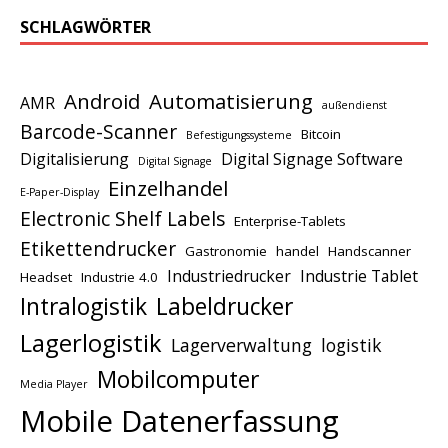
SCHLAGWÖRTER
Android
Automatisierung
AMR
außendienst
Barcode-Scanner
Bitcoin
Befestigungssysteme
Digitalisierung
Digital Signage Software
Digital Signage
Einzelhandel
E-Paper-Display
Electronic Shelf Labels
Enterprise-Tablets
Etikettendrucker
Gastronomie
handel
Handscanner
Industriedrucker
Industrie Tablet
Headset
Industrie 4.0
Intralogistik
Labeldrucker
Lagerlogistik
Lagerverwaltung
logistik
Mobilcomputer
Media Player
Mobile Datenerfassung