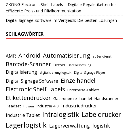
ZKONG Electronic Shelf Labels – Digitale Regaletiketten für
effiziente Preis- und Filialkommunikation
Digital Signage Software im Vergleich: Die besten Lösungen
SCHLAGWÖRTER
Android
Automatisierung
AMR
außendienst
Barcode-Scanner
Bitcoin
Datenerfassung
Digitalisierung
digitalisierung logistik
Digital Signage Player
Einzelhandel
Digital Signage Software
Electronic Shelf Labels
Enterprise-Tablets
Etikettendrucker
Gastronomie
handel
Handscanner
Industriedrucker
Headset
Industrie 4.0
Hussen
Intralogistik
Labeldrucker
Industrie Tablet
Lagerlogistik
Lagerverwaltung
logistik