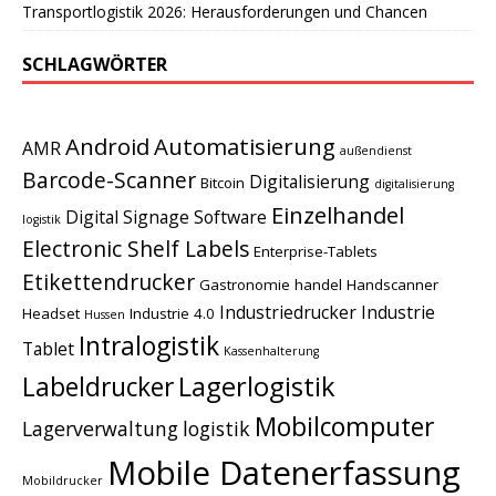
Transportlogistik 2026: Herausforderungen und Chancen
SCHLAGWÖRTER
Android
Automatisierung
AMR
außendienst
Barcode-Scanner
Digitalisierung
Bitcoin
digitalisierung
Einzelhandel
Digital Signage Software
logistik
Electronic Shelf Labels
Enterprise-Tablets
Etikettendrucker
Gastronomie
handel
Handscanner
Industriedrucker
Industrie
Headset
Industrie 4.0
Hussen
Intralogistik
Tablet
Kassenhalterung
Lagerlogistik
Labeldrucker
Mobilcomputer
Lagerverwaltung
logistik
Mobile Datenerfassung
Mobildrucker