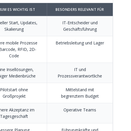
UM ES WICHTIG IST
BESONDERS RELEVANT FÜR
eller Start, Updates,
IT-Entscheider und
Skalierung
Geschäftsführung
ere mobile Prozesse
Betriebsleitung und Lager
Barcode, RFID, 2D-
Code
ine Insellösungen,
IT und
iger Medienbrüche
Prozessverantwortliche
Pilotstart ohne
Mittelstand mit
Großprojekt
begrenztem Budget
here Akzeptanz im
Operative Teams
Tagesgeschäft
essere Planung,
Führungskräfte und