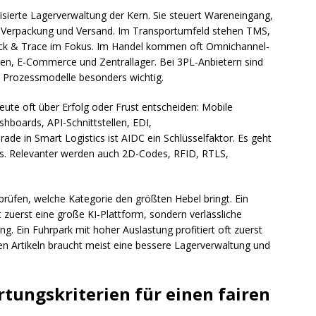
isierte Lagerverwaltung der Kern. Sie steuert Wareneingang,
 Verpackung und Versand. Im Transportumfeld stehen TMS,
k & Trace im Fokus. Im Handel kommen oft Omnichannel-
len, E-Commerce und Zentrallager. Bei 3PL-Anbietern sind
e Prozessmodelle besonders wichtig.
te oft über Erfolg oder Frust entscheiden: Mobile
boards, API-Schnittstellen, EDI,
 in Smart Logistics ist AIDC ein Schlüsselfaktor. Es geht
es. Relevanter werden auch 2D-Codes, RFID, RTLS,
prüfen, welche Kategorie den größten Hebel bringt. Ein
 zuerst eine große KI-Plattform, sondern verlässliche
. Ein Fuhrpark mit hoher Auslastung profitiert oft zuerst
en Artikeln braucht meist eine bessere Lagerverwaltung und
tungskriterien für einen fairen