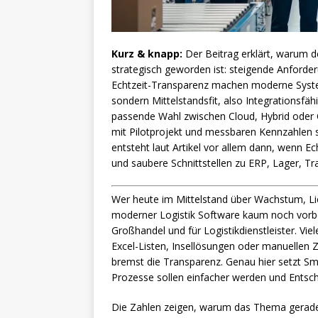
Kurz & knapp:
Der Beitrag erklärt, warum d
strategisch geworden ist: steigende Anford
Echtzeit-Transparenz machen moderne System
sondern Mittelstandsfit, also Integrationsfäh
passende Wahl zwischen Cloud, Hybrid oder O
mit Pilotprojekt und messbaren Kennzahlen sta
entsteht laut Artikel vor allem dann, wenn E
und saubere Schnittstellen zu ERP, Lager, 
Wer heute im Mittelstand über Wachstum, Lie
moderner Logistik Software kaum noch vorbei
Großhandel und für Logistikdienstleister. 
Excel-Listen, Insellösungen oder manuellen Z
bremst die Transparenz. Genau hier setzt Smar
Prozesse sollen einfacher werden und Entsche
Die Zahlen zeigen, warum das Thema gerade j