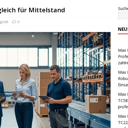
leich für Mittelstand
Such
gistik
0
NEU
Max M
Profe
zahlr
Max M
Robus
Einsa
Max M
TC58 
profe
Max M
TC22/