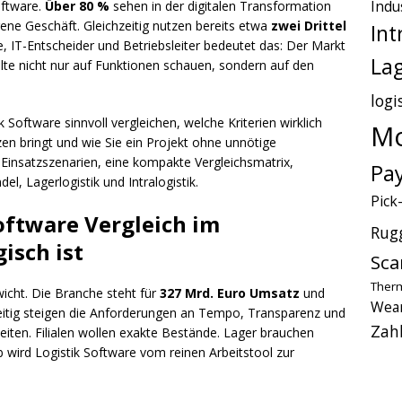
Indu
oftware.
Über 80 %
sehen in der digitalen Transformation
ene Geschäft. Gleichzeitig nutzen bereits etwa
zwei Drittel
Int
, IT-Entscheider und Betriebsleiter bedeutet das: Der Markt
Lag
ollte nicht nur auf Funktionen schauen, sondern auf den
logi
k Software sinnvoll vergleichen, welche Kriterien wirklich
Mo
en bringt und wie Sie ein Projekt ohne unnötige
Einsatzszenarien, eine kompakte Vergleichsmatrix,
Pa
l, Lagerlogistik und Intralogistik.
Pick
oftware Vergleich im
Rug
isch ist
Sca
Therm
wicht. Die Branche steht für
327 Mrd. Euro Umsatz
und
Wear
zeitig steigen die Anforderungen an Tempo, Transparenz und
Zah
eiten. Filialen wollen exakte Bestände. Lager brauchen
b wird Logistik Software vom reinen Arbeitstool zur