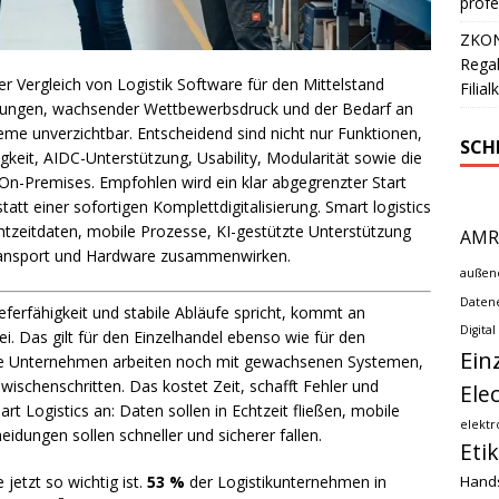
profe
ZKONG
Regal
er Vergleich von Logistik Software für den Mittelstand
Filia
erungen, wachsender Wettbewerbsdruck und der Bedarf an
e unverzichtbar. Entscheidend sind nicht nur Funktionen,
SCH
igkeit, AIDC-Unterstützung, Usability, Modularität sowie die
n-Premises. Empfohlen wird ein klar abgegrenzter Start
tt einer sofortigen Komplettdigitalisierung. Smart logistics
chtzeitdaten, mobile Prozesse, KI-gestützte Unterstützung
AMR
Transport und Hardware zusammenwirken.
außen
Datene
ferfähigkeit und stabile Abläufe spricht, kommt an
Digital
. Das gilt für den Einzelhandel ebenso wie für den
Ein
Viele Unternehmen arbeiten noch mit gewachsenen Systemen,
wischenschritten. Das kostet Zeit, schafft Fehler und
Ele
t Logistics an: Daten sollen in Echtzeit fließen, mobile
elektr
idungen sollen schneller und sicherer fallen.
Eti
Hand
etzt so wichtig ist.
53 %
der Logistikunternehmen in