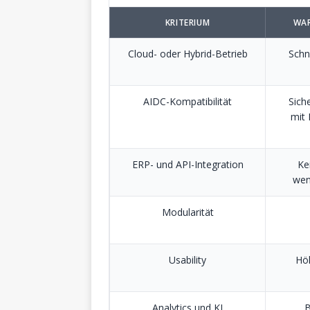
KRITERIUM
WAR
Cloud- oder Hybrid-Betrieb
Schn
AIDC-Kompatibilität
Sich
mit 
ERP- und API-Integration
Ke
wen
Modularität
Usability
Hö
Analytics und KI
B