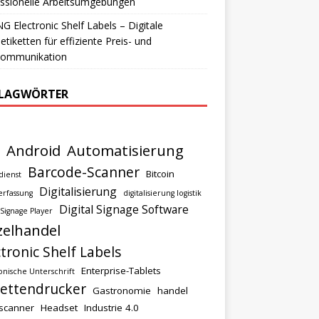
ssionelle Arbeitsumgebungen
 Electronic Shelf Labels – Digitale
etiketten für effiziente Preis- und
lkommunikation
LAGWÖRTER
Android
Automatisierung
Barcode-Scanner
Bitcoin
dienst
Digitalisierung
rfassung
digitalisierung logistik
Digital Signage Software
 Signage Player
zelhandel
ctronic Shelf Labels
Enterprise-Tablets
onische Unterschrift
kettendrucker
Gastronomie
handel
scanner
Headset
Industrie 4.0