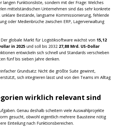
ner langen Funktionsliste, sondern mit der Frage: Welches
ielen mittelständischen Unternehmen sind das sehr konkrete
r, unklare Bestände, langsame Kommissionierung, fehlende
ung oder Medienbrüche zwischen ERP, Lagerverwaltung
. Der globale Markt für Logistiksoftware wächst von
15,12
ollar in 2025
und soll bis 2032
27,88 Mrd. US-Dollar
unktionen entwickeln sich schnell und Standards verschieben
ten fünf bis sieben Jahre denken.
einfacher Grundsatz: Nicht die größte Suite gewinnt,
rstützt, sich integrieren lässt und von den Teams im Alltag
orien wirklich relevant sind
Aufgaben. Genau deshalb scheitern viele Auswahlprojekte
tform gesucht, obwohl eigentlich mehrere Bausteine nötig
ubere Einteilung nach Funktionsbereichen.