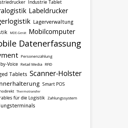
striedrucker
Industrie Tablet
ralogistik
Labeldrucker
erlogistik
Lagerverwaltung
Mobilcomputer
stik
MDE-Gerät
bile Datenerfassung
yment
Personenzählung
-by-Voice
Retail Media
RFID
Scanner-Holster
ged Tablets
nnerhalterung
Smart POS
odirekt
Thermotransfer
ables für die Logistik
Zahlungssystem
lungsterminals