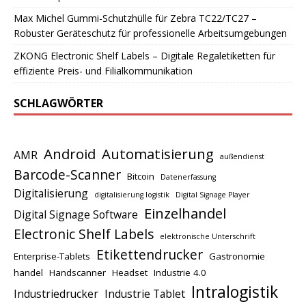
Max Michel Gummi-Schutzhülle für Zebra TC22/TC27 –
Robuster Geräteschutz für professionelle Arbeitsumgebungen
ZKONG Electronic Shelf Labels – Digitale Regaletiketten für
effiziente Preis- und Filialkommunikation
SCHLAGWÖRTER
Android
Automatisierung
AMR
außendienst
Barcode-Scanner
Bitcoin
Datenerfassung
Digitalisierung
digitalisierung logistik
Digital Signage Player
Einzelhandel
Digital Signage Software
Electronic Shelf Labels
elektronische Unterschrift
Etikettendrucker
Enterprise-Tablets
Gastronomie
handel
Handscanner
Headset
Industrie 4.0
Intralogistik
Industriedrucker
Industrie Tablet