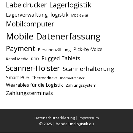
Lagerlogistik
Labeldrucker
Lagerverwaltung
logistik
MDE-Gerät
Mobilcomputer
Mobile Datenerfassung
Payment
Pick-by-Voice
Personenzählung
Rugged Tablets
Retail Media
RFID
Scanner-Holster
Scannerhalterung
Smart POS
Thermodirekt
Thermotransfer
Wearables für die Logistik
Zahlungssystem
Zahlungsterminals
Datenschutzerklärung
|
Impressum
© 2025 | handelundlogistik.eu