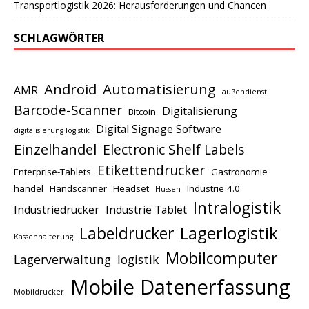
Transportlogistik 2026: Herausforderungen und Chancen
SCHLAGWÖRTER
Android
Automatisierung
AMR
außendienst
Barcode-Scanner
Digitalisierung
Bitcoin
Digital Signage Software
digitalisierung logistik
Einzelhandel
Electronic Shelf Labels
Etikettendrucker
Enterprise-Tablets
Gastronomie
handel
Handscanner
Headset
Industrie 4.0
Hussen
Intralogistik
Industriedrucker
Industrie Tablet
Lagerlogistik
Labeldrucker
Kassenhalterung
Mobilcomputer
Lagerverwaltung
logistik
Mobile Datenerfassung
Mobildrucker